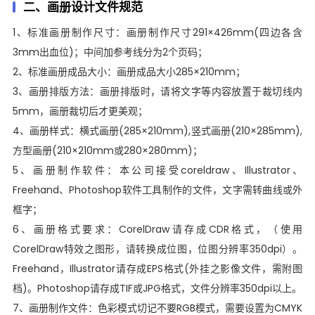
二、画册设计文件规范
1、标准画册制作尺寸：画册制作尺寸291×426mm(四边各含
3mm出血位)；中间加参考线分为2个页码；
2、标准画册成品大小：画册成品大小285×210mm；
3、画册排版方法：画册排版时，请将文字等内容放置于裁切线内
5mm，画册裁切后才更美观；
4、画册样式：横式画册(285×210mm),竖式画册(210×285mm),
方型画册(210×210mm或280×280mm)；
5、画册制作软件：本公司接受coreldraw、Illustrator、
Freehand、Photoshop软件工具制作的文件，文字需转曲线或外
框字；
6、画册格式要求：CorelDraw请存成CDR格式，（使用
CorelDraw特效之图形，请转换成位图，位图分辨率350dpi）。
Freehand，Illustrator请存成EPS格式(外挂之影像文件，需附图
档)。Photoshop请存成TIF或JPG格式，文件分辨率350dpi以上。
7、画册制作文件：色彩模式切记不要RGB模式，需要设置为CMYK